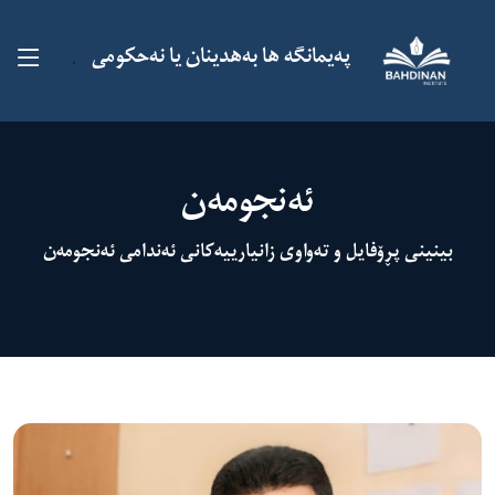
پەیمانگە ها بەهدینان یا نەحکومى
.
ئەنجومەن
بینینی پڕۆفایل و تەواوی زانیارییەکانی ئەندامی ئەنجومەن