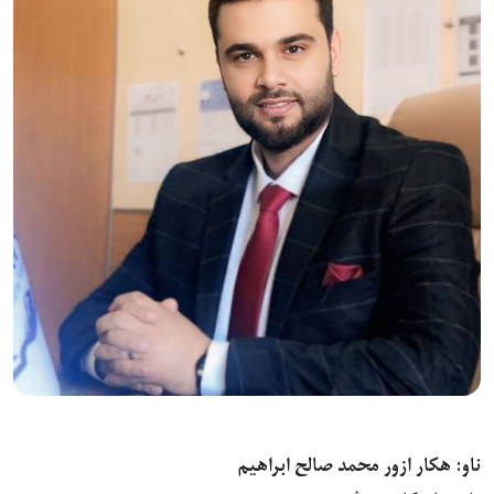
ناو: هکار ازور محمد صالح ابراهیم