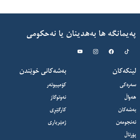
پەیمانگە ها بەهدینان یا نەحکومى
لینکەکان
بەشەکانی خوێندن
سەرەکی
کۆمپیوتەر
هەواڵ
نەوتوگاز
بەشەکان
کارگێڕی
ئەنجومەن
ژمێریاری
پۆرتاڵ