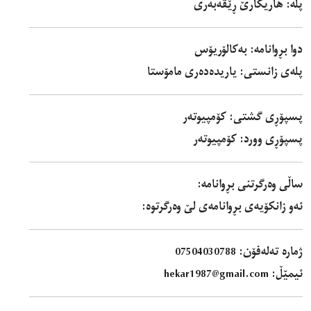
پلە: هاریکارێ ڕێڤەبەری
دوا بڕوانامە: بەکالۆریۆس
پلەی زانستی: یاریدەدەری مامۆستا
پسپۆڕی گشتی: کۆمپیوتەر
پسپۆڕی وورد: کۆمپیوتەر
ساڵی وەرگرتنی بڕوانامە:
ئەو زانکۆیەی بڕوانامەی لێ وەرگرتوە:
ژمارە تەلەفۆن:
07504030788
ئیمێڵ: hekar1987@gmail.com