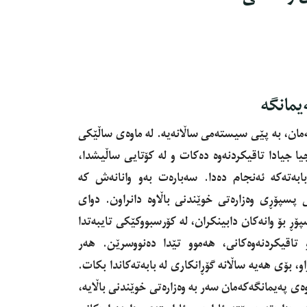
مانگە
ان، به‌ پێى سیسته‌مى ساڵانه‌یه‌. له‌ ماوه‌ى ساڵێكى
یا جیادا تاقیكردنه‌وه‌ ده‌كات و له‌ كۆتایى ساڵیشدا،
ه‌ته‌كه‌ ئه‌نجام ده‌دا. سه‌باره‌ت به‌و وانانه‌ش كه‌
ه‌كى پسپۆڕى وه‌زاره‌تى خوێندنى باڵاوه‌ دانراون. دواى
ۆڕ بۆ وانه‌كان دابینكران، له‌ كۆرسبووكێكى تایبه‌تدا
و تاقیكردنه‌وه‌كانى، هه‌موو تێدا ده‌نووسرێن. هه‌ر
و، بۆى هه‌یه ساڵانه‌ گۆڕانكارى له‌ بابه‌ته‌كاندا بكات.
وه‌ى پەیمانگەكه‌مان سه‌ر به‌ وه‌زاره‌تى خوێندنى باڵایه‌،