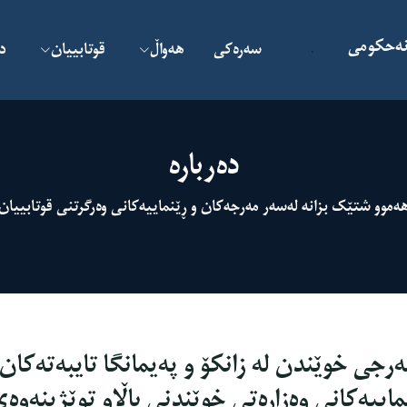
 نەحکومى
سەرەکی
هەواڵ
قوتابییان
د
.
دەربارە
ەموو شتێک بزانە لەسەر مەرجەکان و ڕێنماییەکانی وەرگرتنی قوتابییان
ەرجی خوێندن لە زانکۆ و پەیمانگا تایبەتەکان،
ماییه‌كانی وەزارەتی خوێندنی باڵاو توێژینەوە