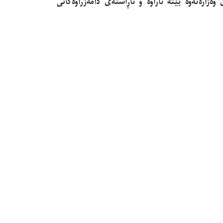
وه‌زاره‌ته‌وه‌ بێته‌ ئاراوه‌ و ئاڕاسته‌ى دامه‌زراوه‌كانى