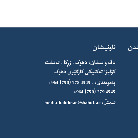
ندن
ناونیشان
ناڤ و نیشان: دهوک - زڕکا - تەنشت
کۆلیژا تەکنیکی کارگێری دهوک
پەیوەندی:
+964 (750) 278 4545 -
+964 (750) 279 4545
ئیمێڵ:
media.bahdinan@shahid.ac