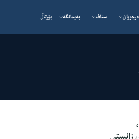
ەرچووان
ستاف
پەیمانگە
پۆرتاڵ
ی زانستی