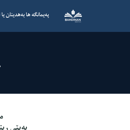
پەیمانگە ها بەهدینان یا
ه
م
بەپێی ڕین