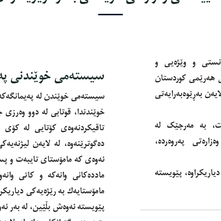
زانستی و وێژەیی و
سیستەمی خوێندنی پەی
ی هەرێمی کوردستان
یەن بەڕێوەبەرایەتی
سیسته‌مى خوێندن له‌ پەیمانگەكه‌م
خوێندندا، قوتابى له‌ دوو وه‌رزى ج
ێت، بە مەرجێک لە
تاقیكردنه‌وه‌ى كۆتایى له‌ كۆى باب
زارەتی پەروەردە،
ده‌گوترێنه‌وه‌، له‌ لایه‌ن لیژنه‌ی
ئه‌وه‌ى كه‌ مامۆستاى تایبه‌ت و پسپ
یاریکراوە، پێویسته‌
مادده‌كانى وانه‌كه‌ و كاتى وانه‌
مامۆستایه‌ك به‌ رێژه‌یه‌كى دیاریكرا
پێویسته‌ ئه‌وه‌ش بڵێین، له‌ به‌ر ئه‌