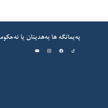
پەیمانگە ها بەهدینان یا نەحکوم