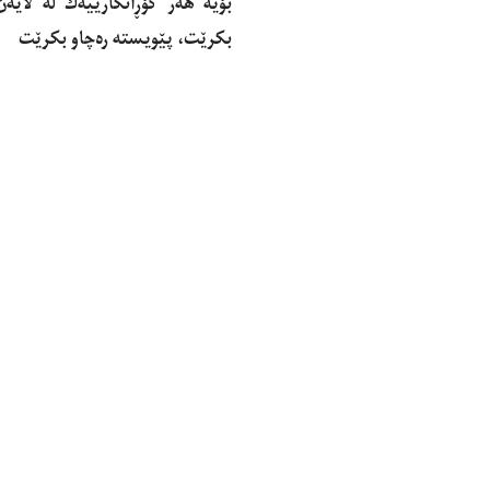
بۆیه‌ هه‌ر گۆڕانكارییه‌ك له‌ لایه‌ن 
بكرێت، پێویسته‌ ره‌چاو بكرێت