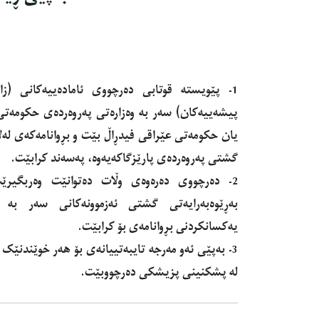
1- پێویسته‌ قوتابی دەرچووی ئامادەییەکانی (
پیشەییەکان) سەر بە وەزارەتی پەروەردەی حكومه‌ت
یان حکومەتی عێراقی فیدڕاڵ بێت و بڕوانامەکەی لەلا
گشتی پەروەردەی پارێزگاکەیەوە، پەسەند کرابێت.
2- دەرچووى دەرەوەی وڵات ده‌توانێت وه‌ربگیر
بەڕێوەبەرایەتی گشتی ئەزموونەکانی سەر بە وە
یه‌كسانكردنى بڕوانامەی بۆ کرابێت.
3- بەپێی ئەو مەرجە تایبەتییانەی بۆ هەر خوێندنێک د
لە پشکنینی پزیشکی دەرچووبێت.