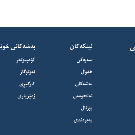
ى
لینکەکان
بەشەکانی خوێ
سەرەکی
کۆمپیوتەر
هەواڵ
نەوتوگاز
بەشەکان
کارگێڕی
ئەنجومەن
ژمێریاری
پۆرتاڵ
پەیوەندی