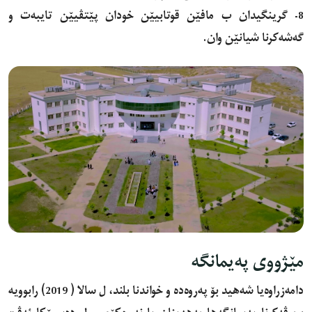
8- گرینگیدان ب مافێن قوتابیێن خودان پێتڤیێن تایبەت و
گەشەکرنا شیانێن وان.
مێژووی پەیمانگە
دامه‌زراوه‌یا شەهید بۆ پەروەدە و خواندنا بلند، ل سالا ( 2019) رابوویە