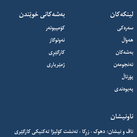
لینکەکان
بەشەکانی خوێندن
سەرەکی
کۆمپیوتەر
هەواڵ
نەوتوگاز
بەشەکان
کارگێڕی
ئەنجومەن
ژمێریاری
پۆرتاڵ
پەیوەندی
ناونیشان
ناڤ و نیشان: دهوک - زڕکا - تەنشت کۆلیژا تەکنیکی کارگێری