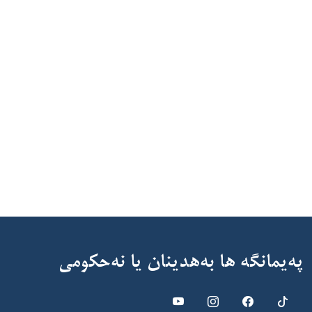
پەیمانگە ها بەهدینان یا نەحکومى