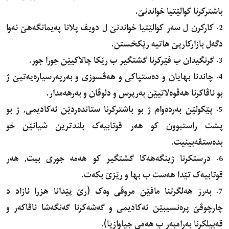
باشترکرنا کوالێتیا خواندنێ.
2- کارکرن ل سەر کوالێتیا خواندنێ ل دویف پلانا پەیمانگەهێ ئەوا
دگەل بازارکاریێ هاتیە رێکخستن.
3- گرنگیدان ب فێرکرنا گشتگیر ب رێکا چالاکیێن جورا جور.
4- چاندنا بهایان و دەستپاکی و هەڤسوزى و بەرپەرسیارەیەتیێ ژ
بو ئاڤاکرنا هەڤوەلاتیێن بەرپرس و دلوڤان و بەرهەمدار.
5- پێکولێن بەردەوام ژ بو باشترکرنا ستاندەردێن ئەکادیمی, ژ بو
پشت راستبوون کو هەر قوتابیەک بلندترین شیانێن خو
بدەستڤەبینیت.
6- درستکرنا ژینگەهەکا گشتگیر کو هەمە جوری بیت, هەر
قوتابیەک تێدا هەست ب بها و رێزێ بکەت.
7- بەرز هەلگرتنا مافێن مروڤی وەک (رێ پێدانا هزرا ئازاد د
چارچوڤێ پرەنسیبێن ئەکادیمی و گەشەکرنا گەنگەشا ئاڤاکەر و
قەبیلکرنا بەرامبەر ب هەمی جیاوازیا).