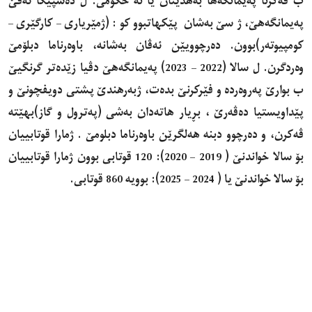
ب ڤەکرنا پەیمانگەها بەهدینان یا نە حکۆمی. ل دەسپێکا ئه‌ڤێ
پەیمانگەهێ، ژ‌ سێ بەشان ‌ پێکهاتبوو کو : (ژمێریاری – کارگێری –
کومپیوتەر)بوون. دەرچوویێن ئەڤان بەشانه، باوەرناما دبلۆمێ
وەردگرن. ل سالا (2022 – 2023) پەیمانگەهێ دڤیا زێدەتر گرنگیێ
ب بوارێ پەروەردە و فێركرنێ بدەت، ژبەرهندێ‌ پشتی دویفچونێ و
پێداویستیا دەڤەرێ ، بڕیار هاتەدان بەشی (پەترول و گاز)بهێتە
ڤەکرن، و دەرچوو دبنە هەلگرێن باوەرناما دبلومێ . ژمارا قوتابییان
بۆ سالا خواندنێ ( 2019 – 2020): 120 قوتابی بوون ژمارا قوتابییان
بۆ سالا خواندنێ یا ( 2024 – 2025): بوویە 860 قوتابی.