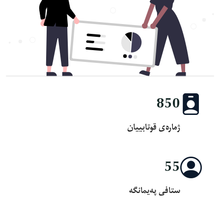
850
ژمارەی قوتابییان
55
ستافی پەیمانگە