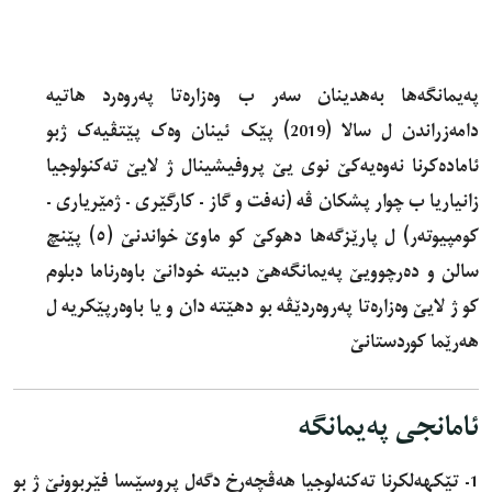
پەیمانگەها بەهدینان سەر ب وەزارەتا پەروەرد هاتیە
دامەزراندن ل سالا (2019) پێک ئینان وەک پێتڤیەک ژبو
ئامادەکرنا نەوەیەکێ نوی یێ پروفیشینال ژ لایێ تەکنولوجیا
زانیاریا ب چوار پشکان ڤە (نەفت و گاز - کارگێرى - ژمێریارى -
کومپیوتەر) ل پارێزگەها دهوکێ کو ماوێ خواندنێ (٥) پێنچ
سالن و دەرچوویێ پەیمانگەهێ دبیتە خودانێ باوەرناما دبلوم
کو ژ لایێ وەزارەتا پەروەردێڤە بو دهێتە دان و یا باوەرپێکریە ل
هەرێما کوردستانێ
ئامانجی پەیمانگە
1- تێکهەلکرنا تەکنەلوجیا هەڤچەرخ دگەل پروسێسا فێربوونێ ژ بو