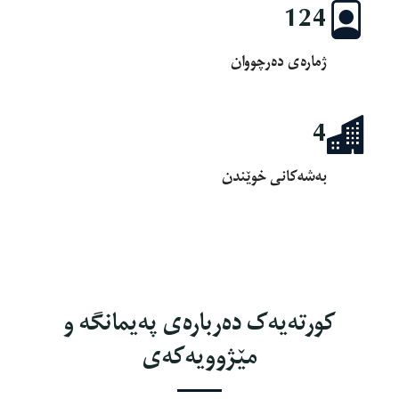
124
ژمارەی دەرچووان
4
بەشەکانی خوێندن
کورتەیەک دەربارەی پەیمانگە و
مێژوویەکەی