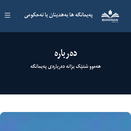
پەیمانگە ها بەهدینان یا نەحکومى
.
دەربارە
هەموو شتێک بزانە دەربارەی پەیمانگە