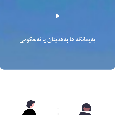
پەیمانگە ها بەهدینان یا نەحکومى