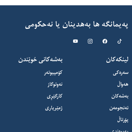
پەیمانگە ها بەهدینان یا نەحکومى
لینکەکان
بەشەکانی خوێندن
سەرەکی
کۆمپیوتەر
هەواڵ
نەوتوگاز
بەشەکان
کارگێڕی
ئەنجومەن
ژمێریاری
پۆرتاڵ
پەیوەندی