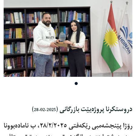
دروستكرنا پروژەيێت بازرگانی
(2025-02-28)
رۆژا پێنجشەمبی رێکەفتی ٢٨/٢/٢٠٢٥، ب ئامادەبوونا