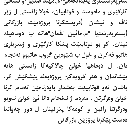
سەرپەرشتیارێ پەیمانگەهێ"م.مهند صديق"و ستافێ
کارگێری و ماموستا و قوتابیان، خولا زانستى ل ژێر
ناڤ و نيشان (دروستكرنا پروژەيێت بازرگانی
)بسەرپەرشتیا "م.ماڤین لقمان"هاته ب دوماهيك
ئينان، کو بو قوتابيێت پشكا كارگێری و ژمێرياری
هاتبو ڤەکرن و خول ب شێوەيێ گروب هاتبوو ئەنجام
دان. ل دوماهيا خولێ چالاكيەكا زانستی هاته
پێشاندان و هەر گروپەكێ پروژەيەك پێشكێش كر.
پاشان ئەو قوتابيێت بەشدار باوەرنامێن تەمام كرنا
خولێ وەرگرتن . مەرەم ژ ئەنجام دانا ڤێ خولێ ئەوبو
وەرگرتنا زانین و کومەکا پێزانینان ل دور چەوانیا
دەست پێکرنا پرۆژێن بازرگانی