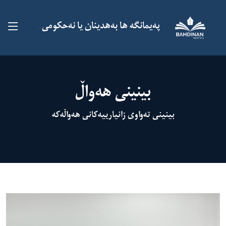
پەیمانگە ها بەهدینان یا نەحکومى
.
بینینی هەواڵ
بینینی تەواوی زانیارییەکانی هەواڵەکە